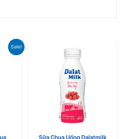
Sale!
ua
Sữa Chua Uống Dalatmilk