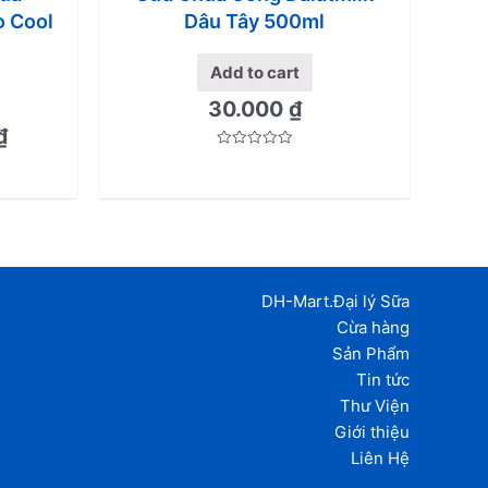
o Cool
Dâu Tây 500ml
Add to cart
30.000
₫
₫
Rated
0
out
of
5
DH-Mart.Đại lý Sữa
Cừa hàng
Sản Phẩm
Tin tức
Thư Viện
Giới thiệu
Liên Hệ