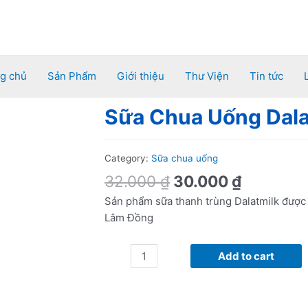
g chủ
Sản Phẩm
Giới thiệu
Thư Viện
Tin tức
Sữa Chua Uống Dal
Sữa
Chua
Uống
Category:
Sữa chua uống
Dalatmilk
Có
32.000
₫
30.000
₫
Đường
Sản phẩm sữa thanh trùng Dalatmilk được 
500ml
Lâm Đồng
quantity
Add to cart