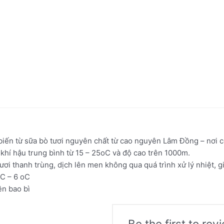
iến từ sữa bò tươi nguyên chất từ cao nguyên Lâm Đồng – nơi c
 khí hậu trung bình từ 15 – 25oC và độ cao trên 1000m.
i thanh trùng, dịch lên men không qua quá trình xử lý nhiệt, giữ 
oC – 6 oC
ên bao bì
Be the first to r