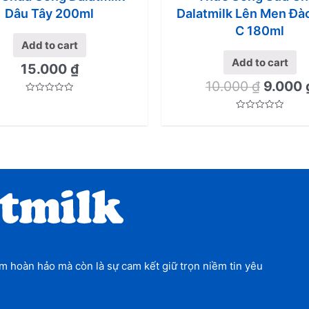
Dâu Tây 200ml
Dalatmilk Lên Men Đà
C 180ml
Add to cart
Add to cart
15.000
₫
10.000
₫
9.000
Rated
0
out
Rated
of
0
5
out
of
5
 hoàn hảo mà còn là sự cam kết giữ trọn niềm tin yêu