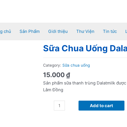
g chủ
Sản Phẩm
Giới thiệu
Thư Viện
Tin tức
Sữa Chua Uống Dala
Sữa
Chua
Uống
Category:
Sữa chua uống
Dalatmilk
Dâu
15.000
₫
Tây
Sản phẩm sữa thanh trùng Dalatmilk được 
200ml
Lâm Đồng
quantity
Add to cart