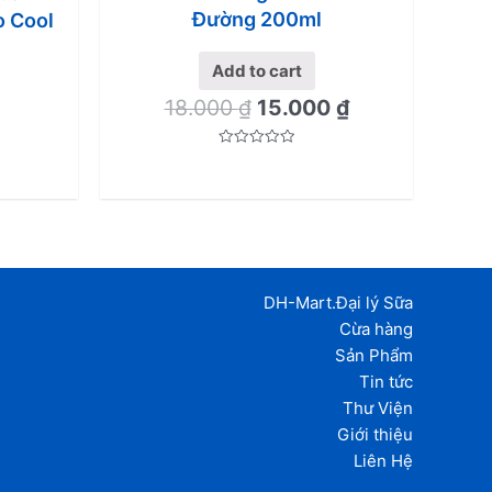
Đường 200ml
o Cool
Add to cart
18.000
₫
15.000
₫
Rated
0
out
of
5
DH-Mart.Đại lý Sữa
Cừa hàng
Sản Phẩm
Tin tức
Thư Viện
Giới thiệu
Liên Hệ