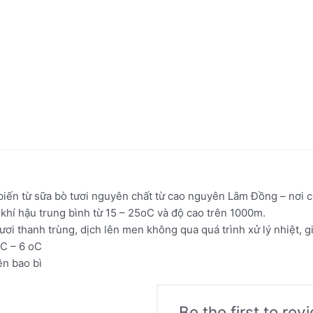
iến từ sữa bò tươi nguyên chất từ cao nguyên Lâm Đồng – nơi c
 khí hậu trung bình từ 15 – 25oC và độ cao trên 1000m.
i thanh trùng, dịch lên men không qua quá trình xử lý nhiệt, giữ 
oC – 6 oC
ên bao bì
Be the first to re