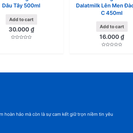
Dalatmilk Lên Men Đà
Dâu Tây 500ml
C 450ml
Add to cart
Add to cart
30.000
₫
16.000
₫
Rated
0
out
Rated
of
0
5
out
of
5
 hoàn hảo mà còn là sự cam kết giữ trọn niềm tin yêu