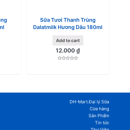
ùng
Sữa Tươi Thanh Trùng
ml
Dalatmilk Hương Dâu 180ml
Add to cart
12.000
₫
Rated
0
out
of
5
DH-Mart.Đại lý Sữa
Cừa hàng
Sản Phẩm
Tin tức
Thư Viện