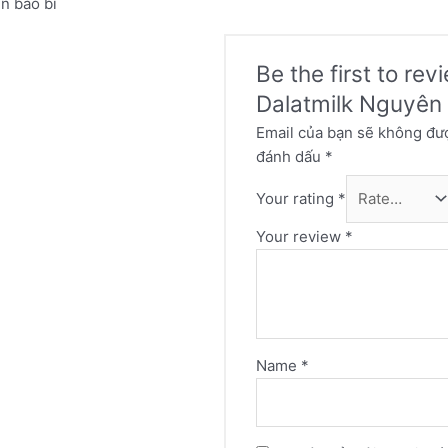
ên bao bì
Be the first to re
Dalatmilk Nguyên
Email của bạn sẽ không đượ
đánh dấu
*
Your rating
*
Your review
*
Name
*