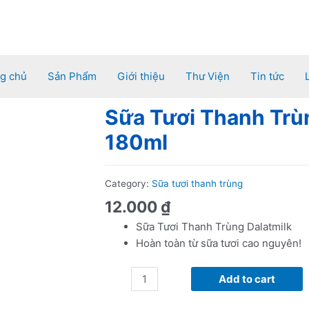
g chủ
Sản Phẩm
Giới thiệu
Thư Viện
Tin tức
Sữa Tươi Thanh Trù
Sữa
Tươi
180ml
Thanh
Trùng
Dalatmilk
Category:
Sữa tươi thanh trùng
Nguyên
12.000
₫
Chất
Sữa Tươi Thanh Trùng Dalatmilk
180ml
Hoàn toàn từ sữa tươi cao nguyên!
quantity
Add to cart