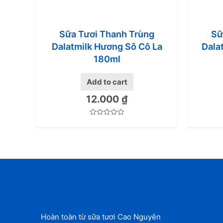
Sữa Tươi Thanh Trùng
Sữ
Dalatmilk Hương Sô Cô La
Dala
180ml
Add to cart
12.000
₫
Rated
0
out
of
5
Hoàn toàn từ sữa tươi Cao Nguyên