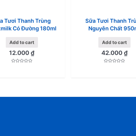
a Tươi Thanh Trùng
Sữa Tươi Thanh Tr
tmilk Có Đường 180ml
Nguyên Chất 950
Add to cart
Add to cart
12.000
₫
42.000
₫
Rated
Rated
0
0
out
out
of
of
5
5